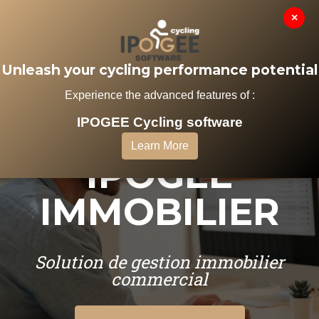
×
MENU
Unleash your cycling performance potential
Experience the advanced features of :
IPOGEE Cycling software
LOGICIEL
Learn More
IPOGEE
IMMOBILIER
Solution de gestion immobilier
commercial