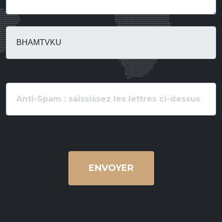
fCrypte
ENVOYER