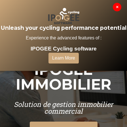
×
MENU
Unleash your cycling performance potential
Experience the advanced features of :
IPOGEE Cycling software
LOGICIEL
Learn More
IPOGEE
IMMOBILIER
Solution de gestion immobilier
commercial