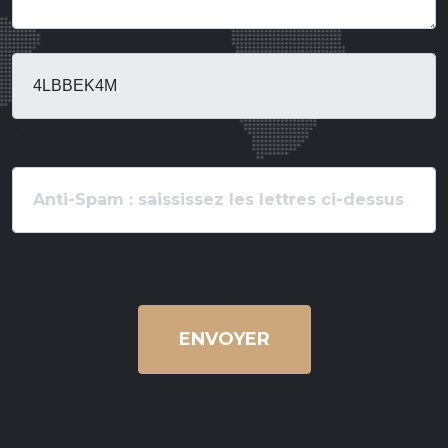
fCrypte
ENVOYER