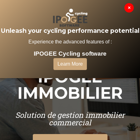
×
MENU
Unleash your cycling performance potential
Experience the advanced features of :
IPOGEE Cycling software
LOGICIEL
Learn More
IPOGEE
IMMOBILIER
Solution de gestion immobilier
commercial