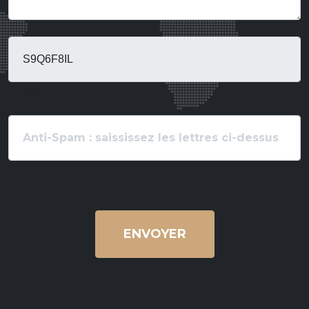
fCrypte
ENVOYER