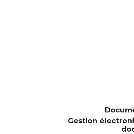
Docume
Gestion électron
do