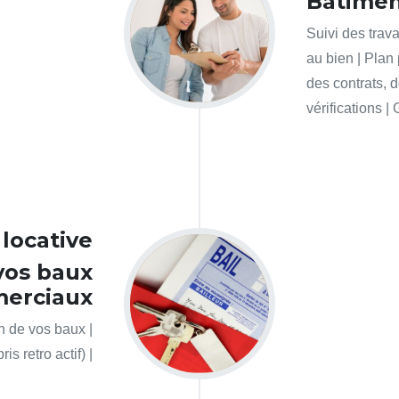
Bâtimen
Suivi des trav
au bien | Plan 
des contrats, 
vérifications |
 locative
 vos baux
erciaux
n de vos baux |
s retro actif) |