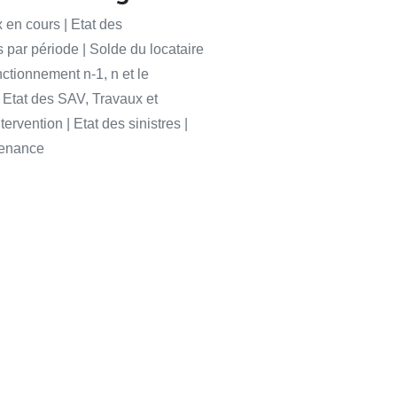
x en cours | Etat des
 par période | Solde du locataire
nctionnement n-1, n et le
| Etat des SAV, Travaux et
rvention | Etat des sinistres |
tenance