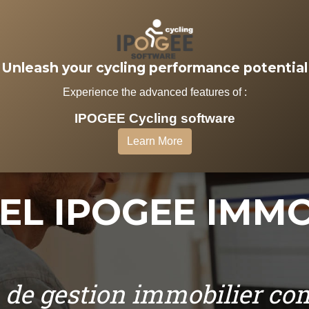
IMMOBILIER
SERVICES
VOT
Unleash your cycling performance potential
Experience the advanced features of :
IPOGEE Cycling software
Learn More
IEL IPOGEE IMMO
 de gestion immobilier c