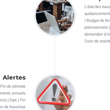
L’état des bau
quittancements
| Budget de fo
prévisionnels 
demandes d’inte
Suivi de main
Alertes
| Fin de période
cuments annuels
ce) | Dpe | Fin
Fin de franchise