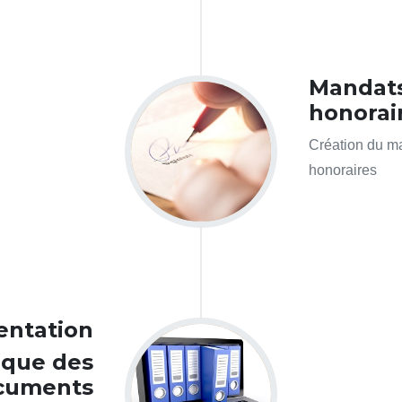
Mandats
honorai
Création du ma
honoraires
ntation
ique des
cuments