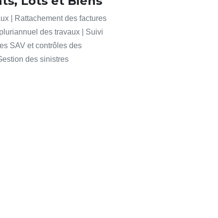
ts, Lots et Biens
aux | Rattachement des factures
pluriannuel des travaux | Suivi
des SAV et contrôles des
 Gestion des sinistres