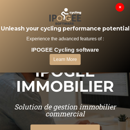
×
MENU
Unleash your cycling performance potential
Experience the advanced features of :
IPOGEE Cycling software
LOGICIEL
Learn More
IPOGEE
IMMOBILIER
Solution de gestion immobilier
commercial