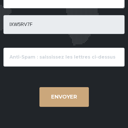
fCrypte
ENVOYER